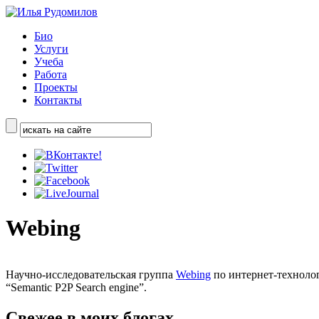
Био
Услуги
Учеба
Работа
Проекты
Контакты
Webing
Научно-исследовательская группа
Webing
по интернет-технолог
“Semantic P2P Search engine”.
Свежее в моих блогах