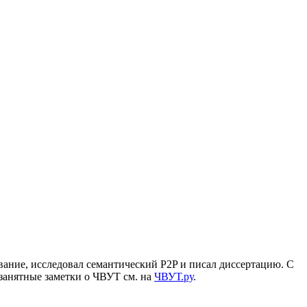
вание, исследовал семантический P2P и писал диссертацию. С
а занятные заметки о ЧВУТ см. на
ЧВУТ.ру
.